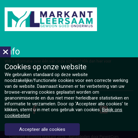
Info
​Wilt u informatie over één van onze scholen?
Klik dan hier voor
Cookies op
onze website
contactinformatie.
We gebruiken standaard op deze website
noodzakelijke/functionele cookies voor een correcte werking
van de website. Daarnaast kunnen er ter verbetering van uw
browse-ervaring cookies geplaatst worden om
geanonimiseerde en dus niet meer herleidbare statistieken en
informatie te verzamelen. Door op ‘Accepteer alle cookies’ te
klikken, stemt u in met ons gebruik van cookies.
Bekijk ons
cookiebeleid
Accepteer alle cookies
Copyright Stichting Markant 2026 - Aangeboden door
ParentCom