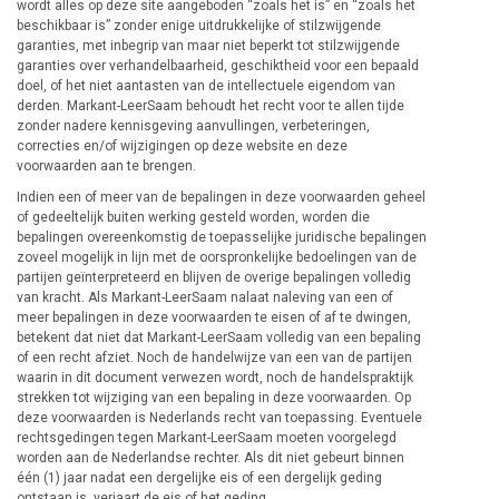
wordt alles op deze site aangeboden “zoals het is” en “zoals het
beschikbaar is” zonder enige uitdrukkelijke of stilzwijgende
garanties, met inbegrip van maar niet beperkt tot stilzwijgende
garanties over verhandelbaarheid, geschiktheid voor een bepaald
doel, of het niet aantasten van de intellectuele eigendom van
derden. Markant-LeerSaam behoudt het recht voor te allen tijde
zonder nadere kennisgeving aanvullingen, verbeteringen,
correcties en/of wijzigingen op deze website en deze
voorwaarden aan te brengen.
Indien een of meer van de bepalingen in deze voorwaarden geheel
of gedeeltelijk buiten werking gesteld worden, worden die
bepalingen overeenkomstig de toepasselijke juridische bepalingen
zoveel mogelijk in lijn met de oorspronkelijke bedoelingen van de
partijen geïnterpreteerd en blijven de overige bepalingen volledig
van kracht. Als Markant-LeerSaam nalaat naleving van een of
meer bepalingen in deze voorwaarden te eisen of af te dwingen,
betekent dat niet dat Markant-LeerSaam volledig van een bepaling
of een recht afziet. Noch de handelwijze van een van de partijen
waarin in dit document verwezen wordt, noch de handelspraktijk
strekken tot wijziging van een bepaling in deze voorwaarden. Op
deze voorwaarden is Nederlands recht van toepassing. Eventuele
rechtsgedingen tegen Markant-LeerSaam moeten voorgelegd
worden aan de Nederlandse rechter. Als dit niet gebeurt binnen
één (1) jaar nadat een dergelijke eis of een dergelijk geding
ontstaan is, verjaart de eis of het geding.