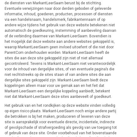
de diensten van MarkantLeerSaam berust bij de stichting.
Eventuele verwijzingen naar door derden geboden of geleverde
informatie, inhoud, goederen, producten, processen of diensten
via een handelsnaam, handelsmerk, fabrikantennaam of op
andere wijze tijdens het gebruik van deze website betekenen niet
automatisch de goedkeuring, instemming of aanbeveling daarvan
of de verbinding daarmee van Markant-LeerSaam. Bovendien is
het mogelijk dat deze website aan andere websites gekoppeld is,
waarop MarkantLeerSaam geen invloed uitoefent of die niet door
ParentCom onderhouden worden. Markant-LeerSaam heeft de
sites die aan deze site gekoppeld zijn niet of niet allemaal
gecontroleerd. Tevens is Markant-LeerSaam niet verantwoordelijk
voor de inhoud van dergelijke sites, of van eventuele pagina’s die
niet rechtstreeks op de sites staan of van andere sites die aan
dergelijke sites gekoppeld zijn. Markant-LeerSaam biedt deze
koppelingen alleen maar voor uw gemak aan en het feit dat
Markant-LeerSaam een dergelijke koppeling aanbiedt, betekent
niet dat Markant-LeerSaam deze sites aanbeveelt of goedkeurt.
Het gebruik van en het rondkijken op deze website vinden volledig
op eigen risico plaats. Markant-LeerSaam noch enige andere partij
die betrokken is bij het maken, produceren of leveren van deze
site is aansprakelijk voor eventuele directe, incidentele, indirecte
of gevolgschade of strafvergoeding als gevolg van uw toegang tot
of gebruik van deze site. Onder voorbehoud van het bovenstaande