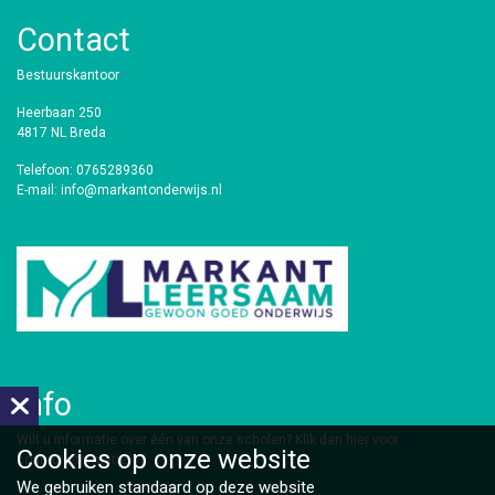
Contact
Bestuurskantoor
Heerbaan 250
4817 NL Breda
Telefoon: 0765289360
E-mail: info@markantonderwijs.nl
Info
​Wilt u informatie over één van onze scholen?
Klik dan hier voor
Cookies op
onze website
contactinformatie.
We gebruiken standaard op deze website