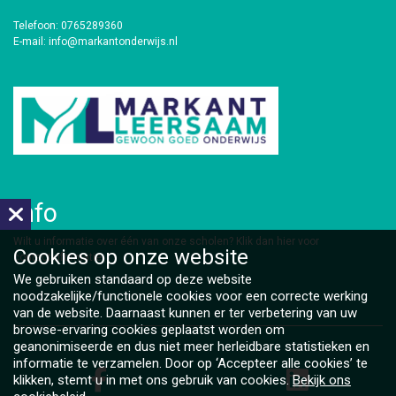
Telefoon: 0765289360
E-mail: info@markantonderwijs.nl
Info
​Wilt u informatie over één van onze scholen?
Klik dan hier voor
Cookies op
onze website
contactinformatie.
We gebruiken standaard op deze website
noodzakelijke/functionele cookies voor een correcte werking
van de website. Daarnaast kunnen er ter verbetering van uw
browse-ervaring cookies geplaatst worden om
geanonimiseerde en dus niet meer herleidbare statistieken en
informatie te verzamelen. Door op ‘Accepteer alle cookies’ te
klikken, stemt u in met ons gebruik van cookies.
Bekijk ons