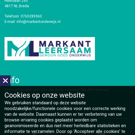
Heerbaan 250
4817 NL Breda
Telefoon: 0765289360
E-mail: info@markantonderwijs.nl
Info
​Wilt u informatie over één van onze scholen?
Klik dan hier voor
Cookies op
onze website
contactinformatie.
We gebruiken standaard op deze website
noodzakelijke/functionele cookies voor een correcte werking
van de website. Daarnaast kunnen er ter verbetering van uw
browse-ervaring cookies geplaatst worden om
geanonimiseerde en dus niet meer herleidbare statistieken en
informatie te verzamelen. Door op ‘Accepteer alle cookies’ te